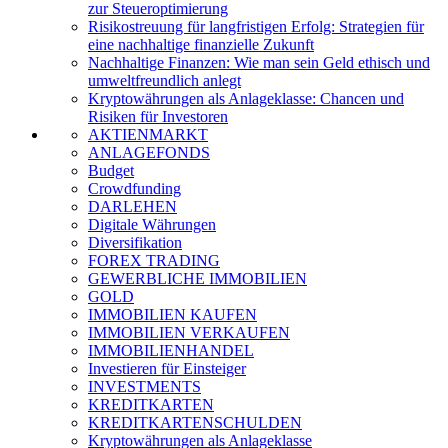
zur Steueroptimierung
Risikostreuung für langfristigen Erfolg: Strategien für
eine nachhaltige finanzielle Zukunft
Nachhaltige Finanzen: Wie man sein Geld ethisch und
umweltfreundlich anlegt
Kryptowährungen als Anlageklasse: Chancen und
Risiken für Investoren
AKTIENMARKT
ANLAGEFONDS
Budget
Crowdfunding
DARLEHEN
Digitale Währungen
Diversifikation
FOREX TRADING
GEWERBLICHE IMMOBILIEN
GOLD
IMMOBILIEN KAUFEN
IMMOBILIEN VERKAUFEN
IMMOBILIENHANDEL
Investieren für Einsteiger
INVESTMENTS
KREDITKARTEN
KREDITKARTENSCHULDEN
Kryptowährungen als Anlageklasse