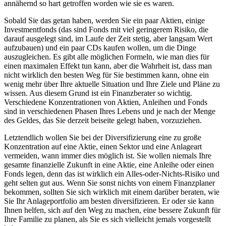
annähernd so hart getroffen worden wie sie es waren.
Sobald Sie das getan haben, werden Sie ein paar Aktien, einige
Investmentfonds (das sind Fonds mit viel geringerem Risiko, die
darauf ausgelegt sind, im Laufe der Zeit stetig, aber langsam Wert
aufzubauen) und ein paar CDs kaufen wollen, um die Dinge
auszugleichen. Es gibt alle möglichen Formeln, wie man dies für
einen maximalen Effekt tun kann, aber die Wahrheit ist, dass man
nicht wirklich den besten Weg für Sie bestimmen kann, ohne ein
wenig mehr über Ihre aktuelle Situation und Ihre Ziele und Pläne zu
wissen. Aus diesem Grund ist ein Finanzberater so wichtig.
Verschiedene Konzentrationen von Aktien, Anleihen und Fonds
sind in verschiedenen Phasen Ihres Lebens und je nach der Menge
des Geldes, das Sie derzeit beiseite gelegt haben, vorzuziehen.
Letztendlich wollen Sie bei der Diversifizierung eine zu große
Konzentration auf eine Aktie, einen Sektor und eine Anlageart
vermeiden, wann immer dies möglich ist. Sie wollen niemals Ihre
gesamte finanzielle Zukunft in eine Aktie, eine Anleihe oder einen
Fonds legen, denn das ist wirklich ein Alles-oder-Nichts-Risiko und
geht selten gut aus. Wenn Sie sonst nichts von einem Finanzplaner
bekommen, sollten Sie sich wirklich mit einem darüber beraten, wie
Sie Ihr Anlageportfolio am besten diversifizieren. Er oder sie kann
Ihnen helfen, sich auf den Weg zu machen, eine bessere Zukunft für
Ihre Familie zu planen, als Sie es sich vielleicht jemals vorgestellt