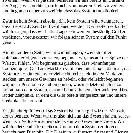
zweifeln. Wenn das passiert, befinden wir uns bereits im Zustand
der Angst, wir fürchten, noch mehr von unserem Geld zu verlieren
und beginnen daher zu zweifeln, dass das System funktioniert.
Zwar ist kein System absolut, d.h. kein System wird garantieren,
dass Sie ALLE Zeit Geld verdienen werden. Der Systemverkäufer
würde sagen, dass wir in der Lage sein werden, beständig Geld zu
verdienen, vorausgesetzt, wir folgen seinem System auf den Punkt
genau.
Auf der anderen Seite, wenn wir anfangen, zwei oder drei
aufeinanderfolgende zu sehen, beginnen wir, uns auf der Spitze der
Welt zu fühlen. Wir beginnen zu glauben, dass wir anfangen
können, gutes Geld am Markt zu verdienen und fangen dann an, das
System zu optimieren oder vielleicht mehr Geld in den Markt zu
stecken, um unsere Gewinne zu hebeln, oder vielleicht beginnen
wir, mehr Positionen zu übernehmen, was uns letztendlich dazu
bringt, von dem System, das wir benutzt haben, abzuweichen. Das
ist der Zeitpunkt, an dem die Gier bereits eingesetzt hat und unsere
Gedanken beherrscht.
Es gibt ein Sprichwort Das System ist nur so gut wie der Mensch,
der es benutzt. Wenn wir uns also nicht an das System halten, sei es,
wenn wir Verluste machen oder wenn wir Gewinne erzielen. Wir
würden letztendlich scheitern. Und um dem System zu folgen,
braucht man Disziplin. Die Disziplin, auf unsere Angst und Gier zu