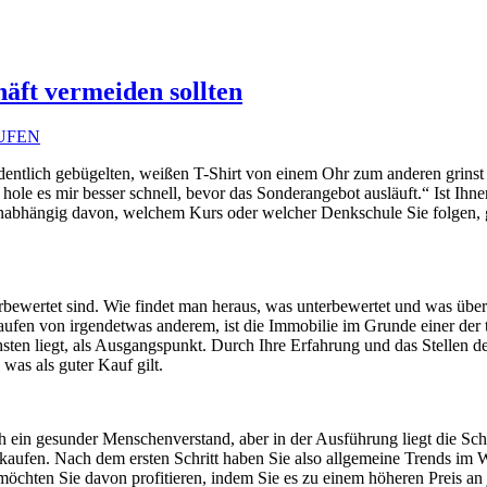
häft vermeiden sollten
UFEN
ordentlich gebügelten, weißen T-Shirt von einem Ohr zum anderen grins
 hole es mir besser schnell, bevor das Sonderangebot ausläuft.“ Ist Ih
er unabhängig davon, welchem Kurs oder welcher Denkschule Sie folgen,
erbewertet sind. Wie findet man heraus, was unterbewertet und was überb
ufen von irgendetwas anderem, ist die Immobilie im Grunde einer der t
sten liegt, als Ausgangspunkt. Durch Ihre Erfahrung und das Stellen de
was als guter Kauf gilt.
ntlich ein gesunder Menschenverstand, aber in der Ausführung liegt di
rkaufen. Nach dem ersten Schritt haben Sie also allgemeine Trends im W
chten Sie davon profitieren, indem Sie es zu einem höheren Preis an