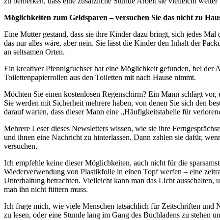
zu bemerken, dass eine zusätzliche Stunde Arbeit sie vielleicht weiter
Möglichkeiten zum Geldsparen – versuchen Sie das nicht zu Hau
Eine Mutter gestand, dass sie ihre Kinder dazu bringt, sich jedes Ma
das nur alles wäre, aber nein. Sie lässt die Kinder den Inhalt der Pa
an seltsamen Orten.
Ein kreativer Pfennigfuchser hat eine Möglichkeit gefunden, bei der
Toilettenpapierrollen aus den Toiletten mit nach Hause nimmt.
Möchten Sie einen kostenlosen Regenschirm? Ein Mann schlägt vor, e
Sie werden mit Sicherheit mehrere haben, von denen Sie sich den b
darauf warten, dass dieser Mann eine „Häufigkeitstabelle für verlor
Mehrere Leser dieses Newsletters wissen, wie sie ihre Ferngesprächs
und ihnen eine Nachricht zu hinterlassen. Dann zahlen sie dafür, we
versuchen.
Ich empfehle keine dieser Möglichkeiten, auch nicht für die sparsa
Wiederverwendung von Plastikfolie in einen Topf werfen – eine zeitr
Unterhaltung betrachten. Vielleicht kann man das Licht ausschalten, 
man ihn nicht füttern muss.
Ich frage mich, wie viele Menschen tatsächlich für Zeitschriften und 
zu lesen, oder eine Stunde lang im Gang des Buchladens zu stehen un