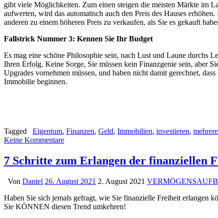
gibt viele Möglichkeiten. Zum einen steigen die meisten Märkte im La
aufwerten, wird das automatisch auch den Preis des Hauses erhöhen. D
anderen zu einem höheren Preis zu verkaufen, als Sie es gekauft habe
Fallstrick Nummer 3: Kennen Sie Ihr Budget
Es mag eine schöne Philosophie sein, nach Lust und Laune durchs Leb
Ihren Erfolg. Keine Sorge, Sie müssen kein Finanzgenie sein, aber Sie
Upgrades vornehmen müssen, und haben nicht damit gerechnet, dass es
Immobilie beginnen.
Tagged
Eigentum
,
Finanzen
,
Geld
,
Immobilien
,
investieren
,
mehrer
Keine Kommentare
7 Schritte zum Erlangen der finanziellen F
Von
Daniel
26. August 2021
2. August 2021
VERMÖGENSAUF
Haben Sie sich jemals gefragt, wie Sie finanzielle Freiheit erlange
Sie KÖNNEN diesen Trend umkehren!