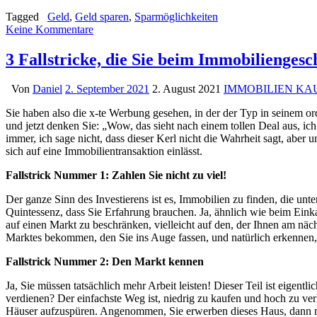
Tagged
Geld
,
Geld sparen
,
Sparmöglichkeiten
Keine Kommentare
3 Fallstricke, die Sie beim Immobiliengesc
Von
Daniel
2. September 2021
2. August 2021
IMMOBILIEN KA
Sie haben also die x-te Werbung gesehen, in der der Typ in seinem 
und jetzt denken Sie: „Wow, das sieht nach einem tollen Deal aus, ich
immer, ich sage nicht, dass dieser Kerl nicht die Wahrheit sagt, ab
sich auf eine Immobilientransaktion einlässt.
Fallstrick Nummer 1: Zahlen Sie nicht zu viel!
Der ganze Sinn des Investierens ist es, Immobilien zu finden, die unt
Quintessenz, dass Sie Erfahrung brauchen. Ja, ähnlich wie beim Einka
auf einen Markt zu beschränken, vielleicht auf den, der Ihnen am näch
Marktes bekommen, den Sie ins Auge fassen, und natürlich erkennen, 
Fallstrick Nummer 2: Den Markt kennen
Ja, Sie müssen tatsächlich mehr Arbeit leisten! Dieser Teil ist eige
verdienen? Der einfachste Weg ist, niedrig zu kaufen und hoch zu ve
Häuser aufzuspüren. Angenommen, Sie erwerben dieses Haus, dann mö