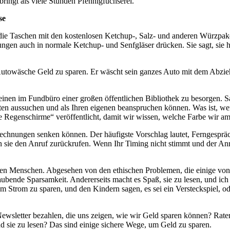
 bringt als viele Stunden Pfennigfuchserei.
se
l die Taschen mit den kostenlosen Ketchup-, Salz- und anderen Würzpak
ckungen auch in normale Ketchup- und Senfgläser drücken. Sie sagt, sie 
 Autowäsche Geld zu sparen. Er wäscht sein ganzes Auto mit dem Abzie
inen im Fundbüro einer großen öffentlichen Bibliothek zu besorgen. S
esten aussuchen und als Ihren eigenen beanspruchen können. Was ist,
ene Regenschirme“ veröffentlicht, damit wir wissen, welche Farbe wir 
rechnungen senken können. Der häufigste Vorschlag lautet, Ferngesprä
nn sie den Anruf zurückrufen. Wenn Ihr Timing nicht stimmt und der An
msten Menschen. Abgesehen von den ethischen Problemen, die einige vo
aubende Sparsamkeit. Andererseits macht es Spaß, sie zu lesen, und ic
um Strom zu sparen, und den Kindern sagen, es sei ein Versteckspiel, od
Newsletter bezahlen, die uns zeigen, wie wir Geld sparen können? Raten 
d sie zu lesen? Das sind einige sichere Wege, um Geld zu sparen.