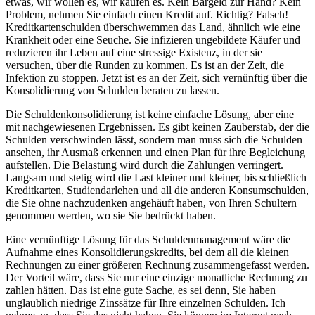
etwas, wir wollen es, wir kaufen es. Kein Bargeld zur Hand? Kein
Problem, nehmen Sie einfach einen Kredit auf. Richtig? Falsch!
Kreditkartenschulden überschwemmen das Land, ähnlich wie eine
Krankheit oder eine Seuche. Sie infizieren ungebildete Käufer und
reduzieren ihr Leben auf eine stressige Existenz, in der sie
versuchen, über die Runden zu kommen. Es ist an der Zeit, die
Infektion zu stoppen. Jetzt ist es an der Zeit, sich vernünftig über die
Konsolidierung von Schulden beraten zu lassen.
Die Schuldenkonsolidierung ist keine einfache Lösung, aber eine
mit nachgewiesenen Ergebnissen. Es gibt keinen Zauberstab, der die
Schulden verschwinden lässt, sondern man muss sich die Schulden
ansehen, ihr Ausmaß erkennen und einen Plan für ihre Begleichung
aufstellen. Die Belastung wird durch die Zahlungen verringert.
Langsam und stetig wird die Last kleiner und kleiner, bis schließlich
Kreditkarten, Studiendarlehen und all die anderen Konsumschulden,
die Sie ohne nachzudenken angehäuft haben, von Ihren Schultern
genommen werden, wo sie Sie bedrückt haben.
Eine vernünftige Lösung für das Schuldenmanagement wäre die
Aufnahme eines Konsolidierungskredits, bei dem all die kleinen
Rechnungen zu einer größeren Rechnung zusammengefasst werden.
Der Vorteil wäre, dass Sie nur eine einzige monatliche Rechnung zu
zahlen hätten. Das ist eine gute Sache, es sei denn, Sie haben
unglaublich niedrige Zinssätze für Ihre einzelnen Schulden. Ich