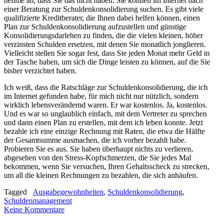
nehme an, dass Sie das nicht haben. Sie können im Internet nach
einer Beratung zur Schuldenkonsolidierung suchen. Es gibt viele
qualifizierte Kreditberater, die Ihnen dabei helfen können, einen
Plan zur Schuldenkonsolidierung aufzustellen und günstige
Konsolidierungsdarlehen zu finden, die die vielen kleinen, höher
verzinsten Schulden ersetzen, mit denen Sie monatlich jonglieren.
Vielleicht stellen Sie sogar fest, dass Sie jeden Monat mehr Geld in
der Tasche haben, um sich die Dinge leisten zu können, auf die Sie
bisher verzichtet haben.
Ich weiß, dass die Ratschläge zur Schuldenkonsolidierung, die ich
im Internet gefunden habe, für mich nicht nur nützlich, sondern
wirklich lebensverändernd waren. Er war kostenlos. Ja, kostenlos.
Und es war so unglaublich einfach, mit dem Vertreter zu sprechen
und dann einen Plan zu erstellen, mit dem ich leben konnte. Jetzt
bezahle ich eine einzige Rechnung mit Raten, die etwa die Hälfte
der Gesamtsumme ausmachen, die ich vorher bezahlt habe.
Probieren Sie es aus. Sie haben überhaupt nichts zu verlieren,
abgesehen von den Stress-Kopfschmerzen, die Sie jedes Mal
bekommen, wenn Sie versuchen, Ihren Gehaltsscheck zu strecken,
um all die kleinen Rechnungen zu bezahlen, die sich anhäufen.
Tagged
Ausgabegewohnheiten
,
Schuldenkonsolidierung
,
Schuldenmanagement
Keine Kommentare