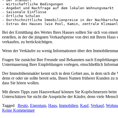
- Der Standort

- Wirtschaftliche Bedingungen

- Angebot und Nachfrage auf dem lokalen Wohnungsmarkt

- Saisonale Einflüsse

- Örtliche Schulen

- Durchschnittliche Immobilienpreise in der Nachbarscha
- Extras des Hauses (wie Pool, Kamin, zentrale Klimaanl
Bei der Ermittlung des Wertes Ihres Hauses sollten Sie sich von eine
erstellen, in der die jüngsten Verkaufspreise von drei mit Ihrem Hau
verkaufen, zu berücksichtigen.
Wenn der Verkäufer zu wenig Informationen über den Immobilienmarkt 
Fragen Sie zunächst Ihre Freunde und Bekannten nach Empfehlungen, 
Untermauerung Ihrer Empfehlungen vorlegen, einschließlich Informat
Der Immobilienmakler kennt sich in dem Gebiet aus, in dem sich die
denn er oder sie sollte bereit sein, Ihnen Namen früherer Kunden zu 
dass Sie hören wollen.
Mit diesen Tipps zum Hausverkauf können Sie Kopfschmerzen beim Verk
Unterschätzen Sie nicht die Ansprüche der Käufer, denn viele Mensch
Tagged
Besitz
,
Eigentum
,
Haus
,
Immobilien
,
Kauf
,
Verkauf
,
Wohnu
Keine Kommentare