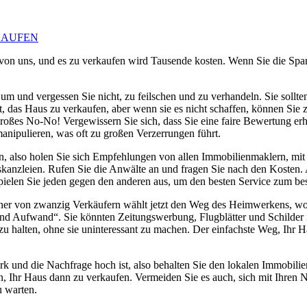
KAUFEN
t von uns, und es zu verkaufen wird Tausende kosten. Wenn Sie die Spar
m und vergessen Sie nicht, zu feilschen und zu verhandeln. Sie sollte
it, das Haus zu verkaufen, aber wenn sie es nicht schaffen, können Si
oßes No-No! Vergewissern Sie sich, dass Sie eine faire Bewertung erh
anipulieren, was oft zu großen Verzerrungen führt.
iden, also holen Sie sich Empfehlungen von allen Immobilienmaklern, m
kanzleien. Rufen Sie die Anwälte an und fragen Sie nach den Kosten. Ac
! Spielen Sie jeden gegen den anderen aus, um den besten Service zum b
iner von zwanzig Verkäufern wählt jetzt den Weg des Heimwerkens, wo
t und Aufwand“. Sie könnten Zeitungswerbung, Flugblätter und Schilder
u halten, ohne sie uninteressant zu machen. Der einfachste Weg, Ihr Hau
ark und die Nachfrage hoch ist, also behalten Sie den lokalen Immobil
en, Ihr Haus dann zu verkaufen. Vermeiden Sie es auch, sich mit Ihren N
u warten.