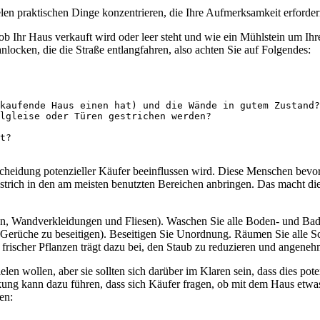
ielen praktischen Dinge konzentrieren, die Ihre Aufmerksamkeit erforder
 ob Ihr Haus verkauft wird oder leer steht und wie ein Mühlstein um Ihr
nlocken, die die Straße entlangfahren, also achten Sie auf Folgendes:
kaufende Haus einen hat) und die Wände in gutem Zustand?

lgleise oder Türen gestrichen werden?

t?

tscheidung potenzieller Käufer beeinflussen wird. Diese Menschen bev
strich in den am meisten benutzten Bereichen anbringen. Das macht di
eten, Wandverkleidungen und Fliesen). Waschen Sie alle Boden- und Ba
 Gerüche zu beseitigen). Beseitigen Sie Unordnung. Räumen Sie alle S
 frischer Pflanzen trägt dazu bei, den Staub zu reduzieren und angene
zielen wollen, aber sie sollten sich darüber im Klaren sein, dass dies p
ung kann dazu führen, dass sich Käufer fragen, ob mit dem Haus etwas 
en: