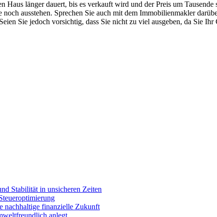
en Haus länger dauert, bis es verkauft wird und der Preis um Tausende 
e noch ausstehen. Sprechen Sie auch mit dem Immobilienmakler darüber
ien Sie jedoch vorsichtig, dass Sie nicht zu viel ausgeben, da Sie Ihr
nd Stabilität in unsicheren Zeiten
 Steueroptimierung
ne nachhaltige finanzielle Zukunft
weltfreundlich anlegt