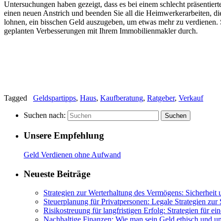
Untersuchungen haben gezeigt, dass es bei einem schlecht präsentiert
einen neuen Anstrich und beenden Sie all die Heimwerkerarbeiten, di
lohnen, ein bisschen Geld auszugeben, um etwas mehr zu verdienen. Se
geplanten Verbesserungen mit Ihrem Immobilienmakler durch.
Tagged
Geldspartipps
,
Haus
,
Kaufberatung
,
Ratgeber
,
Verkauf
Suchen nach:
Suchen
Unsere Empfehlung
Geld Verdienen ohne Aufwand
Neueste Beiträge
Strategien zur Werterhaltung des Vermögens: Sicherheit u
Steuerplanung für Privatpersonen: Legale Strategien zur
Risikostreuung für langfristigen Erfolg: Strategien für ei
Nachhaltige Finanzen: Wie man sein Geld ethisch und um