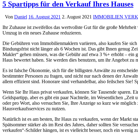
5 Spartipps für den Verkauf Ihres Hauses
Von
Daniel
16. August 2021
2. August 2021
IMMOBILIEN VER
Ihr Zuhause ist zweifellos das wertvollste Gut für die große Mehrhei
Umzug in ein neues Zuhause reduzieren.
Die Gebühren von Immobilienmaklern variieren, also kaufen Sie sich u
Bindungsfrist nicht länger als 6 Wochen ist. Das gibt Ihnen genug Ze
Makler“ gehen müssen, was die Gebühr auf etwa 3 %+ erhöht – ein gr
Haus bewertet haben. Sie werden dies benutzen, um ihr Angebot zu m
Es ist falsche Ökonomie, sich für die billigsten Anwälte zu entsche
bestimmter Personen zu fragen, und nicht nur nach denen der Anwalts
allem effizient sind. Honorare sind verhandelbar, also feilschen Sie
Wenn Sie Ihr Haus privat verkaufen, können Sie Tausende sparen. E
Geldspartipp, aber es gibt ein paar Nachteile, im Wesentlichen „Zei
oder pro Wort, also versuchen Sie, Ihre Anzeige so kurz wie möglich z
Hausverkaufsservices zu nutzen.
Natürlich ist es am besten, Ihr Haus zu verkaufen, wenn der Markt st
Spätsommer stärker als im Rest des Jahres, daher sollten Sie versuch
verkaufen“-Schilder hängen, ist es vielleicht besser, noch ein wenig z