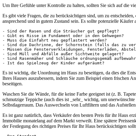
Um Ihre Gefühle unter Kontrolle zu halten, sollten Sie sich auf die v
Es gibt viele Fragen, die zu berücksichtigen sind, um zu entscheiden,
ansprechend und in gutem Zustand sein. Es sollte potenzielle Käufer a
- Sind der Rasen und die Sträucher gut gepflegt?

- Gibt es Risse im Fundament oder in den Gehwegen?

- Muss die Einfahrt neu gepflastert werden?

- Sind die Dachrinne, der Schornstein (falls das zu ver
- Müssen die Fensterverkleidungen, Fensterläden, Abstel
- Sind Müll und Abfälle außer Sichtweite gelagert?

- Sind Rasenmäher und Schläuche ordnungsgemäß aufbewahr
- Ist das Spielzeug der Kinder aufgeräumt?
Es ist wichtig, die Unordnung im Haus zu beseitigen, da dies die En
Ihres Hauses auszubessern, indem Sie zum Beispiel einen frischen An
beseitigen.
Waschen Sie die Wände, für die keine Farbe geeignet ist (z. B. Tap
schmutzige Teppiche (auch dies ist _sehr_ wichtig, um unerwünschte
Selbstlagerraum. Das Auswechseln von Luftfiltern und das Aufstellen
Es ist ganz natürlich, dass Verkäufer den besten Preis für ihr Haus er
Immobilie monatelang auf dem Markt verweilt. Eine spätere Preissenk
der Festlegung des richtigen Preises für Ihr Haus berücksichtigen sollt